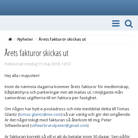
/
Nyheter
/
Årets fakturor skickas ut
Årets fakturor skickas ut
Publicerad onsdag 15 maj 2019, 10:57
Hej alla i majsolen!
Inom de närmsta dagarna kommer årets fakturor för medlemskap,
båtplatshyra och parkeringar mm att mailas ut. I möjligaste mån
samordnas utgifterna till en faktura per fastighet.
Om någon har bytt e-postadress och inte meddelat detta till Tomas
Glantz (
tomas.glantz@me.com
) så var vänlig och gör det omgående.
Är det något tokigt med fakturan så återkom till mig, Peter
Silfwerbrand (
silfwerbrandpeter@gmail.com
)
Är fakturan korrekt så vill vi att du betalar inom 30 dagar. Sen påför