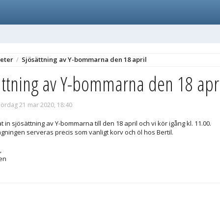
eter
/
Sjösättning av Y-bommarna den 18 april
ättning av Y-bommarna den 18 apr
lördag 21 mar 2020, 18:40
t in sjösättning av Y-bommarna till den 18 april och vi kör igång kl. 11.00.
gningen serveras precis som vanligt korv och öl hos Bertil.
,
en