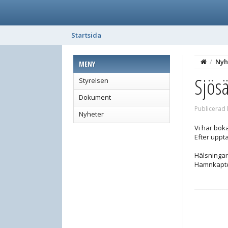
Startsida
/
Nyh
MENY
Sjös
Styrelsen
Dokument
Publicerad 
Nyheter
Vi har boka
Efter uppta
Hälsningar
Hamnkapt