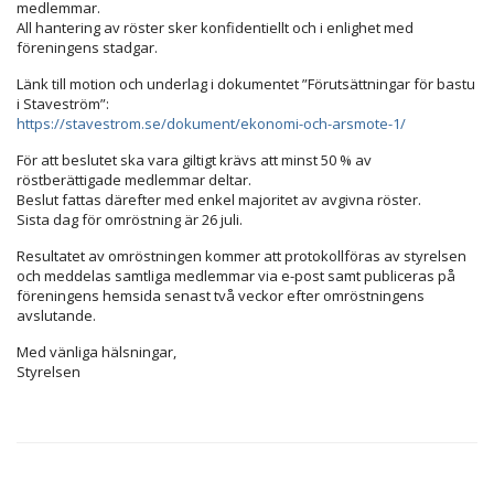
medlemmar.
All hantering av röster sker konfidentiellt och i enlighet med
föreningens stadgar.
Länk till motion och underlag i dokumentet ”Förutsättningar för bastu
i Staveström”:
https://stavestrom.se/dokument/ekonomi-och-arsmote-1/
För att beslutet ska vara giltigt krävs att minst 50 % av
röstberättigade medlemmar deltar.
Beslut fattas därefter med enkel majoritet av avgivna röster.
Sista dag för omröstning är 26 juli.
Resultatet av omröstningen kommer att protokollföras av styrelsen
och meddelas samtliga medlemmar via e-post samt publiceras på
föreningens hemsida senast två veckor efter omröstningens
avslutande.
Med vänliga hälsningar,
Styrelsen