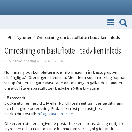
/
Nyheter
/
Omröstning om bastuflotte i badviken inleds
Omröstning om bastuflotte i badviken inleds
Publicerad onsdag 9 jul 2025, 23:02
Nu finns ny och kompletterande information från bastugruppen
tillgänglig på föreningens hemsida. Med detta som underlag öppnar
vi upp för den tidigare aviserade omröstningen gällande motionen
om att tillåta en bastuflotte i badviken (yttre bryggan).
Så röstar du:
Skicka ett mejl med ditt JA eller NEJ till förslaget, samt ange ditt namn
och fastighetsbeteckning. Endast en röst per fastighet.
Skicka din röst till:
info@stavestrom.se
Observera att den angivna e-postadressen endast är tillgänglig för
styrelsen och att din röst inte kommer att vara synlig för andra